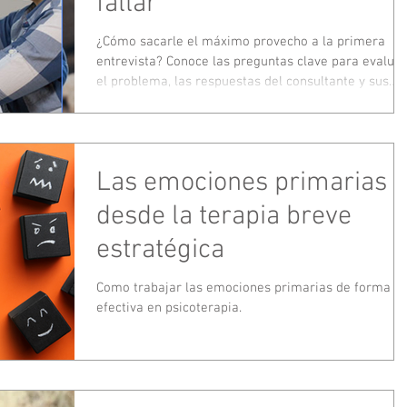
fallar
¿Cómo sacarle el máximo provecho a la primera
entrevista? Conoce las preguntas clave para evaluar
el problema, las respuestas del consultante y sus
objetivos. Una guía práctica desde la mirada
estratégica para planificar intervenciones eficaces
desde el primer encuentro.
Las emociones primarias
desde la terapia breve
estratégica
Como trabajar las emociones primarias de forma
efectiva en psicoterapia.