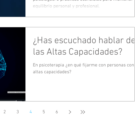
equilibrio personal y profesional.
¿Has escuchado hablar de
las Altas Capacidades?
En psicoterapia ¿en qué fijarme con personas con
altas capacidades?
2
3
4
5
6