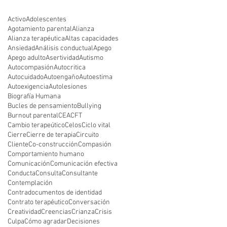
Activo
Adolescentes
Agotamiento parental
Alianza
Alianza terapéutica
Altas capacidades
Ansiedad
Análisis conductual
Apego
Apego adulto
Asertividad
Autismo
Autocompasión
Autocritica
Autocuidado
Autoengaño
Autoestima
Autoexigencia
Autolesiones
Biografía Humana
Bucles de pensamiento
Bullying
Burnout parental
CEA
CFT
Cambio terapeútico
Celos
Ciclo vital
Cierre
Cierre de terapia
Circuito
Cliente
Co-construcción
Compasión
Comportamiento humano
Comunicación
Comunicación efectiva
Conducta
Consulta
Consultante
Contemplación
Contradocumentos de identidad
Contrato terapéutico
Conversación
Creatividad
Creencias
Crianza
Crisis
Culpa
Cómo agradar
Decisiones