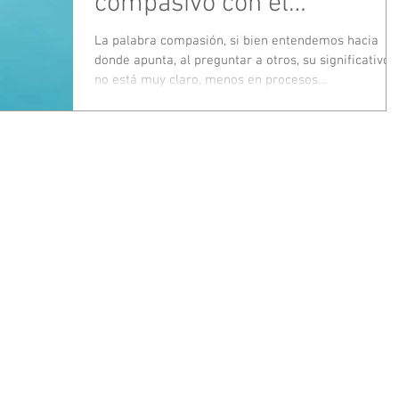
compasivo con el
consultante… y con uno
La palabra compasión, si bien entendemos hacia
donde apunta, al preguntar a otros, su significativo
mismo?
no está muy claro, menos en procesos...