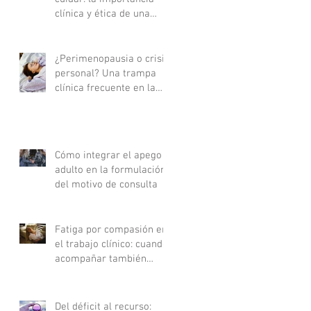
clínica y ética de una
buena derivación
terapéutica
¿Perimenopausia o crisis
personal? Una trampa
clínica frecuente en la
consulta
Cómo integrar el apego
adulto en la formulación
del motivo de consulta
Fatiga por compasión en
el trabajo clínico: cuando
acompañar también
agota
Del déficit al recurso: