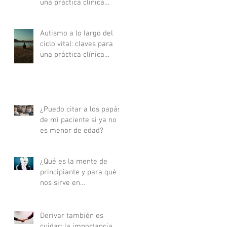
una práctica clínica
actualizada - Parte II
Autismo a lo largo del
ciclo vital: claves para
una práctica clínica
actualizada - Parte I
¿Puedo citar a los papás
de mi paciente si ya no
es menor de edad?
¿Qué es la mente de
principiante y para qué
nos sirve en
psicoterapia?
Derivar también es
cuidar: la importancia