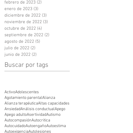
febrero de 2023
(2)
2 entradas
enero de 2023
(3)
3 entradas
diciembre de 2022
(3)
3 entradas
noviembre de 2022
(3)
3 entradas
octubre de 2022
(4)
4 entradas
septiembre de 2022
(2)
2 entradas
agosto de 2022
(5)
5 entradas
julio de 2022
(2)
2 entradas
junio de 2022
(2)
2 entradas
Buscar por tags
Activo
Adolescentes
Agotamiento parental
Alianza
Alianza terapéutica
Altas capacidades
Ansiedad
Análisis conductual
Apego
Apego adulto
Asertividad
Autismo
Autocompasión
Autocritica
Autocuidado
Autoengaño
Autoestima
Autoexigencia
Autolesiones