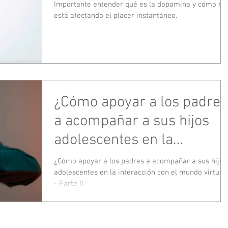
Importante entender qué es la dopamina y cómo no
está afectando el placer instantáneo.
¿Cómo apoyar a los padres
a acompañar a sus hijos
adolescentes en la
interacción con el mundo
¿Cómo apoyar a los padres a acompañar a sus hijos
adolescentes en la interacción con el mundo virtual
virtual? - Parte II
- Parte II