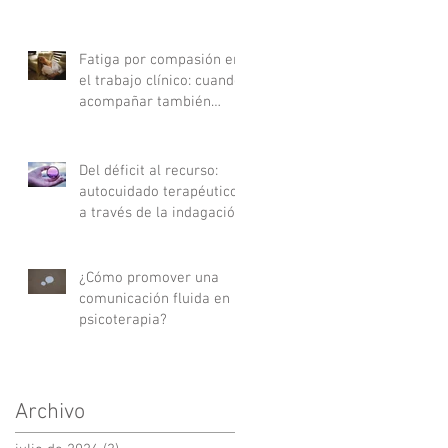
Fatiga por compasión en
el trabajo clínico: cuando
acompañar también
agota
Del déficit al recurso:
autocuidado terapéutico
a través de la indagación
apreciativa
¿Cómo promover una
comunicación fluida en
psicoterapia?
Archivo