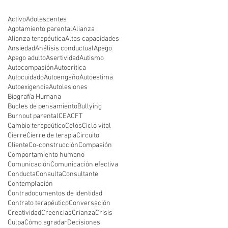
Activo
Adolescentes
Agotamiento parental
Alianza
Alianza terapéutica
Altas capacidades
Ansiedad
Análisis conductual
Apego
Apego adulto
Asertividad
Autismo
Autocompasión
Autocritica
Autocuidado
Autoengaño
Autoestima
Autoexigencia
Autolesiones
Biografía Humana
Bucles de pensamiento
Bullying
Burnout parental
CEA
CFT
Cambio terapeútico
Celos
Ciclo vital
Cierre
Cierre de terapia
Circuito
Cliente
Co-construcción
Compasión
Comportamiento humano
Comunicación
Comunicación efectiva
Conducta
Consulta
Consultante
Contemplación
Contradocumentos de identidad
Contrato terapéutico
Conversación
Creatividad
Creencias
Crianza
Crisis
Culpa
Cómo agradar
Decisiones