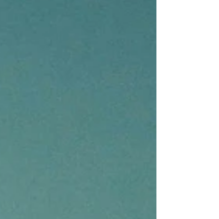
tercera generación como DBT, ACT y mindfulness
en población adulta, junto con ajustes clave en la
comunicación, estructura de la sesión y el
entorno sensorial para mejorar la experiencia
terapéutica.