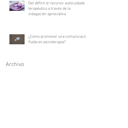
Del déficit al recurso: autocuidado
terapéutico a través de la
indagación apreciativa
¿Cómo promover una comunicación
fluida en psicoterapia?
Archivo
julio de 2026
(3)
3 entradas
junio de 2026
(2)
2 entradas
mayo de 2026
(2)
2 entradas
abril de 2026
(2)
2 entradas
marzo de 2026
(3)
3 entradas
febrero de 2026
(2)
2 entradas
enero de 2026
(1)
1 entrada
diciembre de 2025
(2)
2 entradas