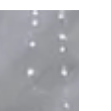
te dice “volví agotada, necesito vacaciones de...