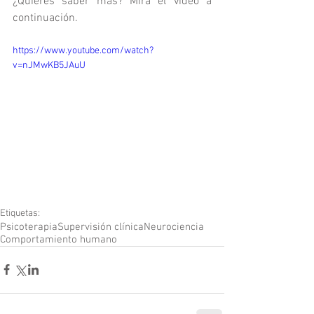
¿Quieres saber más? Mira el video a 
continuación.
https://www.youtube.com/watch?
v=nJMwKB5JAuU
Etiquetas:
Psicoterapia
Supervisión clínica
Neurociencia
Comportamiento humano