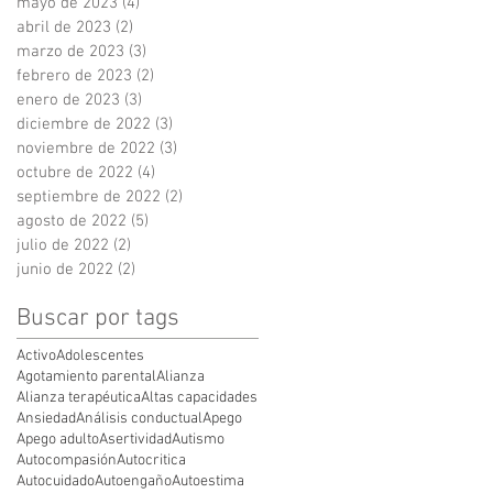
mayo de 2023
(4)
4 entradas
abril de 2023
(2)
2 entradas
marzo de 2023
(3)
3 entradas
febrero de 2023
(2)
2 entradas
enero de 2023
(3)
3 entradas
diciembre de 2022
(3)
3 entradas
noviembre de 2022
(3)
3 entradas
octubre de 2022
(4)
4 entradas
septiembre de 2022
(2)
2 entradas
agosto de 2022
(5)
5 entradas
julio de 2022
(2)
2 entradas
junio de 2022
(2)
2 entradas
Buscar por tags
Activo
Adolescentes
Agotamiento parental
Alianza
Alianza terapéutica
Altas capacidades
Ansiedad
Análisis conductual
Apego
Apego adulto
Asertividad
Autismo
Autocompasión
Autocritica
Autocuidado
Autoengaño
Autoestima