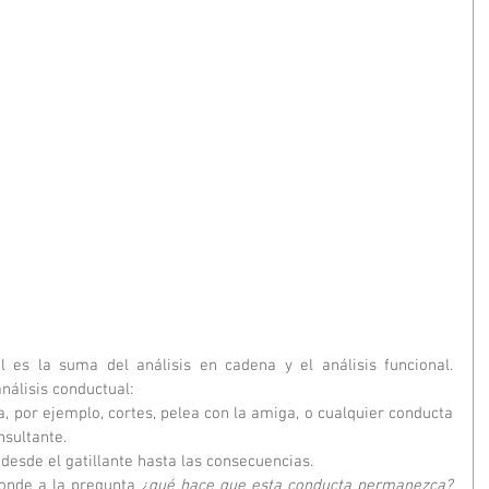
l es la suma del análisis en cadena y el análisis funcional. 
álisis conductual:
ma, por ejemplo, cortes, pelea con la amiga, o cualquier conducta 
nsultante.
r, desde el gatillante hasta las consecuencias.
ponde a la pregunta 
¿qué hace que esta conducta permanezca?