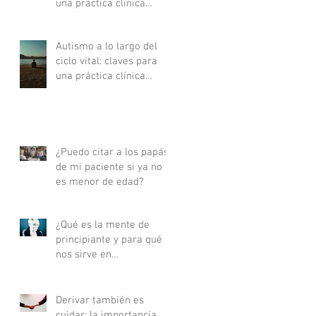
una práctica clínica
actualizada - Parte II
Autismo a lo largo del
ciclo vital: claves para
una práctica clínica
actualizada - Parte I
¿Puedo citar a los papás
de mi paciente si ya no
es menor de edad?
¿Qué es la mente de
principiante y para qué
nos sirve en
psicoterapia?
Derivar también es
cuidar: la importancia