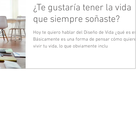
fases, ofreciendo una guía concreta para integrar
¿Te gustaría tener la vida
este enfoque en la reflexión clínica y la supervisión.
que siempre soñaste?
Hoy te quiero hablar del Diseño de Vida ¿qué es est
Básicamente es una forma de pensar cómo quieres
vivir tu vida, lo que obviamente inclu