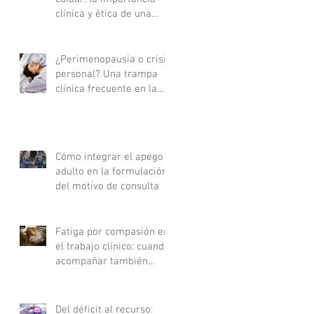
clínica y ética de una
buena derivación
terapéutica
¿Perimenopausia o crisis
personal? Una trampa
clínica frecuente en la
consulta
Cómo integrar el apego
adulto en la formulación
del motivo de consulta
Fatiga por compasión en
el trabajo clínico: cuando
acompañar también
agota
Del déficit al recurso: