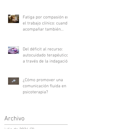
Fatiga por compasión en
el trabajo clínico: cuando
acompañar también
agota
Del déficit al recurso:
autocuidado terapéutico
a través de la indagación
apreciativa
¿Cómo promover una
comunicación fluida en
psicoterapia?
Archivo