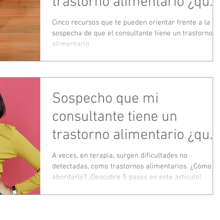
trastorno alimentario ¿qué
hago? Cinco recursos que
Cinco recursos que te pueden orientar frente a la
sospecha de que el consultante tiene un trastorno
te pueden orientar - Parte 
alimentario
Sospecho que mi
consultante tiene un
trastorno alimentario ¿qué
hago? Cinco recursos que
A veces, en terapia, surgen dificultades no
detectadas, como trastornos alimentarios. ¿Cómo
te pueden orientar - Parte 
abordarlo? ¡Descubre 5 pasos en este artículo!