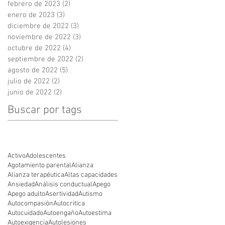
febrero de 2023
(2)
2 entradas
enero de 2023
(3)
3 entradas
diciembre de 2022
(3)
3 entradas
noviembre de 2022
(3)
3 entradas
octubre de 2022
(4)
4 entradas
septiembre de 2022
(2)
2 entradas
agosto de 2022
(5)
5 entradas
julio de 2022
(2)
2 entradas
junio de 2022
(2)
2 entradas
Buscar por tags
Activo
Adolescentes
Agotamiento parental
Alianza
Alianza terapéutica
Altas capacidades
Ansiedad
Análisis conductual
Apego
Apego adulto
Asertividad
Autismo
Autocompasión
Autocritica
Autocuidado
Autoengaño
Autoestima
Autoexigencia
Autolesiones