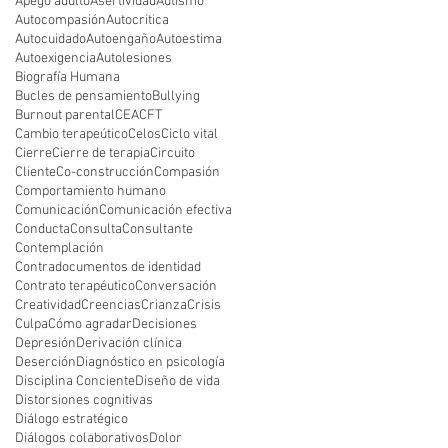
Apego adulto
Asertividad
Autismo
Autocompasión
Autocritica
Autocuidado
Autoengaño
Autoestima
Autoexigencia
Autolesiones
Biografía Humana
Bucles de pensamiento
Bullying
Burnout parental
CEA
CFT
Cambio terapeútico
Celos
Ciclo vital
Cierre
Cierre de terapia
Circuito
Cliente
Co-construcción
Compasión
Comportamiento humano
Comunicación
Comunicación efectiva
Conducta
Consulta
Consultante
Contemplación
Contradocumentos de identidad
Contrato terapéutico
Conversación
Creatividad
Creencias
Crianza
Crisis
Culpa
Cómo agradar
Decisiones
Depresión
Derivación clínica
Deserción
Diagnóstico en psicología
Disciplina Conciente
Diseño de vida
Distorsiones cognitivas
Diálogo estratégico
Diálogos colaborativos
Dolor