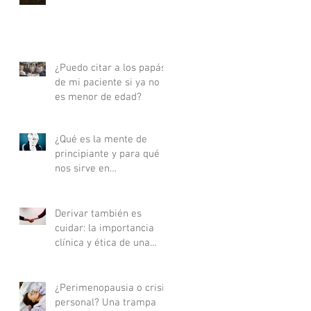
actualizada - Parte I
¿Puedo citar a los papás
de mi paciente si ya no
es menor de edad?
¿Qué es la mente de
principiante y para qué
nos sirve en
psicoterapia?
Derivar también es
cuidar: la importancia
clínica y ética de una
buena derivación
terapéutica
¿Perimenopausia o crisis
personal? Una trampa