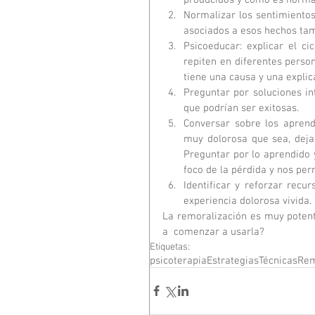
Normalizar los sentimientos
asociados a esos hechos tam
Psicoeducar: explicar el c
repiten en diferentes perso
tiene una causa y una explica
Preguntar por soluciones in
que podrían ser exitosas.  
Conversar sobre los aprendi
muy dolorosa que sea, deja 
Preguntar por lo aprendido 
foco de la pérdida y nos perm
Identificar y reforzar recu
experiencia dolorosa vivida. 
La remoralización es muy potent
a  comenzar a usarla?
Etiquetas:
psicoterapia
Estrategias
Técnicas
Rem