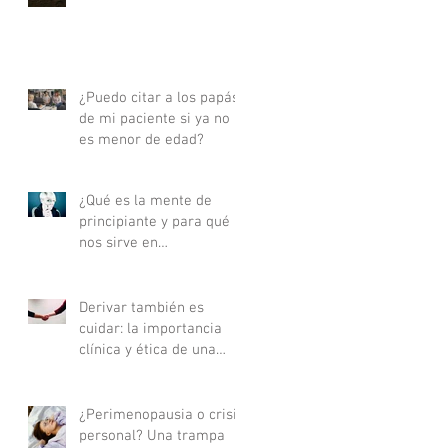
actualizada - Parte I
¿Puedo citar a los papás
de mi paciente si ya no
es menor de edad?
¿Qué es la mente de
principiante y para qué
nos sirve en
psicoterapia?
Derivar también es
cuidar: la importancia
clínica y ética de una
buena derivación
terapéutica
¿Perimenopausia o crisis
personal? Una trampa