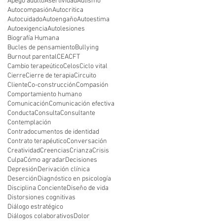
Apego adulto
Asertividad
Autismo
Autocompasión
Autocritica
Autocuidado
Autoengaño
Autoestima
Autoexigencia
Autolesiones
Biografía Humana
Bucles de pensamiento
Bullying
Burnout parental
CEA
CFT
Cambio terapeútico
Celos
Ciclo vital
Cierre
Cierre de terapia
Circuito
Cliente
Co-construcción
Compasión
Comportamiento humano
Comunicación
Comunicación efectiva
Conducta
Consulta
Consultante
Contemplación
Contradocumentos de identidad
Contrato terapéutico
Conversación
Creatividad
Creencias
Crianza
Crisis
Culpa
Cómo agradar
Decisiones
Depresión
Derivación clínica
Deserción
Diagnóstico en psicología
Disciplina Conciente
Diseño de vida
Distorsiones cognitivas
Diálogo estratégico
Diálogos colaborativos
Dolor