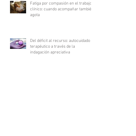
Fatiga por compasión en el trabajo
clínico: cuando acompañar también
agota
Del déficit al recurso: autocuidado
terapéutico a través de la
indagación apreciativa
¿Cómo promover una comunicación
fluida en psicoterapia?
Archivo
julio de 2026
(3)
3 entradas
junio de 2026
(2)
2 entradas