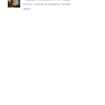
clínico: cuando acompañar también
agota
Del déficit al recurso: autocuidado
terapéutico a través de la
indagación apreciativa
¿Cómo promover una comunicación
fluida en psicoterapia?
Archivo
julio de 2026
(3)
3 entradas
junio de 2026
(2)
2 entradas
mayo de 2026
(2)
2 entradas