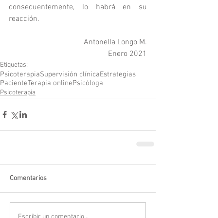
consecuentemente, lo habrá en su 
reacción.
Antonella Longo M.
Enero 2021
Etiquetas:
Psicoterapia
Supervisión clínica
Estrategias
Paciente
Terapia online
Psicóloga
Psicoterapia
Comentarios
Escribir un comentario...