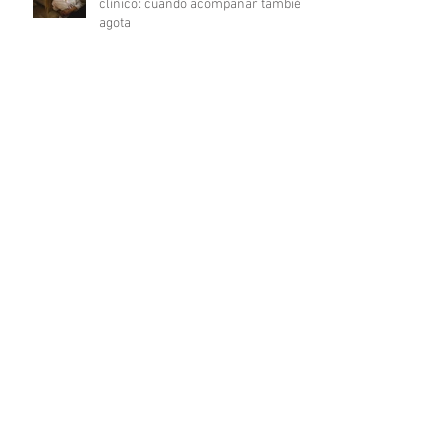
clínico: cuando acompañar también
agota
Del déficit al recurso: autocuidado
terapéutico a través de la
indagación apreciativa
¿Cómo promover una comunicación
fluida en psicoterapia?
Archivo
julio de 2026
(3)
3 entradas
junio de 2026
(2)
2 entradas
mayo de 2026
(2)
2 entradas