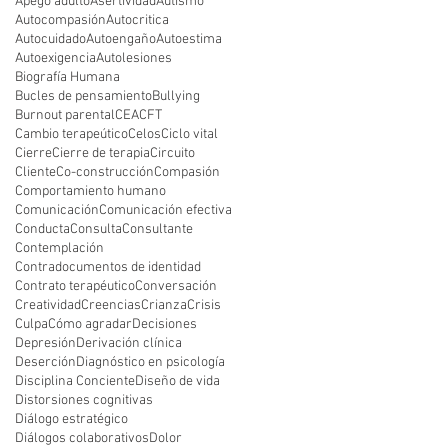
Apego adulto
Asertividad
Autismo
Autocompasión
Autocritica
Autocuidado
Autoengaño
Autoestima
Autoexigencia
Autolesiones
Biografía Humana
Bucles de pensamiento
Bullying
Burnout parental
CEA
CFT
Cambio terapeútico
Celos
Ciclo vital
Cierre
Cierre de terapia
Circuito
Cliente
Co-construcción
Compasión
Comportamiento humano
Comunicación
Comunicación efectiva
Conducta
Consulta
Consultante
Contemplación
Contradocumentos de identidad
Contrato terapéutico
Conversación
Creatividad
Creencias
Crianza
Crisis
Culpa
Cómo agradar
Decisiones
Depresión
Derivación clínica
Deserción
Diagnóstico en psicología
Disciplina Conciente
Diseño de vida
Distorsiones cognitivas
Diálogo estratégico
Diálogos colaborativos
Dolor