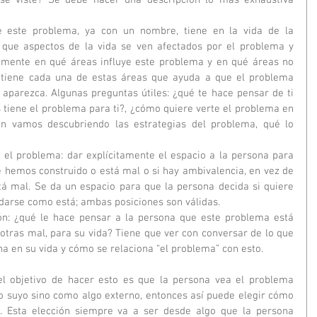
se viste? Se debe hacer una descripción lo más exhaustiva 
e este problema, ya con un nombre, tiene en la vida de la 
que aspectos de la vida se ven afectados por el problema y 
amente en qué áreas influye este problema y en qué áreas no 
a tiene cada una de estas áreas que ayuda a que el problema 
aparezca. Algunas preguntas útiles: ¿qué te hace pensar de ti 
 tiene el problema para ti?, ¿cómo quiere verte el problema en 
ón vamos descubriendo las estrategias del problema, qué lo 
e el problema: dar explícitamente el espacio a la persona para 
e hemos construido o está mal o si hay ambivalencia, en vez de 
tá mal. Se da un espacio para que la persona decida si quiere 
darse como está; ambas posiciones son válidas.  
ión: ¿qué le hace pensar a la persona que este problema está 
 otras mal, para su vida? Tiene que ver con conversar de lo que 
a en su vida y cómo se relaciona “el problema” con esto. 
el objetivo de hacer esto es que la persona vea el problema 
ro suyo sino como algo externo, entonces así puede elegir cómo 
. Esta elección siempre va a ser desde algo que la persona 