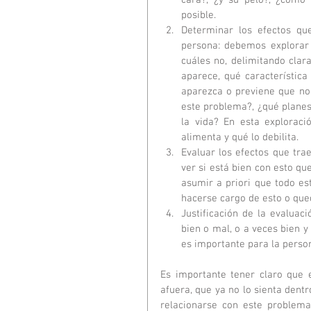
cara?, ¿y su pelo?, ¿cómo 
posible.  
Determinar los efectos qu
persona: debemos explorar 
cuáles no, delimitando clar
aparece, qué característic
aparezca o previene que no 
este problema?, ¿qué planes
la vida? En esta exploraci
alimenta y qué lo debilita.  
Evaluar los efectos que tra
ver si está bien con esto qu
asumir a priori que todo es
hacerse cargo de esto o que
Justificación de la evaluac
bien o mal, o a veces bien y
es importante para la person
Es importante tener claro que 
afuera, que ya no lo sienta dent
relacionarse con este problema