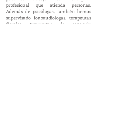
profesional que atienda personas.
Además de psicólogas, también hemos
supervisado fonoaudiologas, terapeutas
florales, terapeutas de sanación
cuántica, asistentes sociales y equipos
multidisciplinario cuyo trabajo se
caracteriza por estar permanentemente
en contacto con temáticas psicosociales
precarias.
¿CÓMO FUNCIONAN LOS
PROGRAMAS
DE SUPERVISIÓN GRUPAL?
Es un formato que dura 3 meses y puede
ser tanto presencial como online. Cada
grupo se conforma por 3 a 4 terapeutas + 2
supervisoras y hacemos reuniones de 1
hora y media de duración, cada 15 días.
Este programa trimestral incluye ser parte
de un grupo de whatsapp donde se