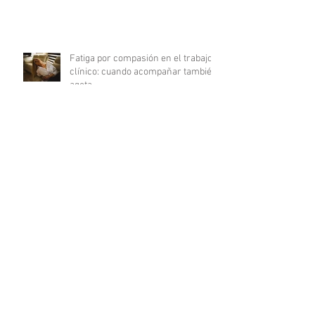
Fatiga por compasión en el trabajo
clínico: cuando acompañar también
agota
Del déficit al recurso: autocuidado
terapéutico a través de la
indagación apreciativa
¿Cómo promover una comunicación
fluida en psicoterapia?
Archivo