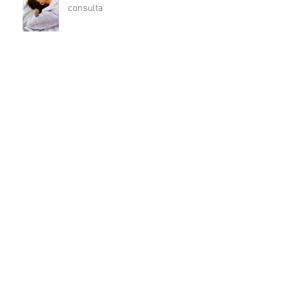
consulta
Cómo integrar el apego adulto en la
formulación del motivo de consulta
Fatiga por compasión en el trabajo
clínico: cuando acompañar también
agota
Del déficit al recurso: autocuidado
terapéutico a través de la
indagación apreciativa