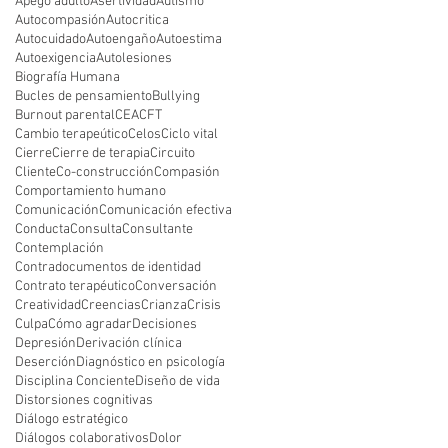
Apego adulto
Asertividad
Autismo
Autocompasión
Autocritica
Autocuidado
Autoengaño
Autoestima
Autoexigencia
Autolesiones
Biografía Humana
Bucles de pensamiento
Bullying
Burnout parental
CEA
CFT
Cambio terapeútico
Celos
Ciclo vital
Cierre
Cierre de terapia
Circuito
Cliente
Co-construcción
Compasión
Comportamiento humano
Comunicación
Comunicación efectiva
Conducta
Consulta
Consultante
Contemplación
Contradocumentos de identidad
Contrato terapéutico
Conversación
Creatividad
Creencias
Crianza
Crisis
Culpa
Cómo agradar
Decisiones
Depresión
Derivación clínica
Deserción
Diagnóstico en psicología
Disciplina Conciente
Diseño de vida
Distorsiones cognitivas
Diálogo estratégico
Diálogos colaborativos
Dolor