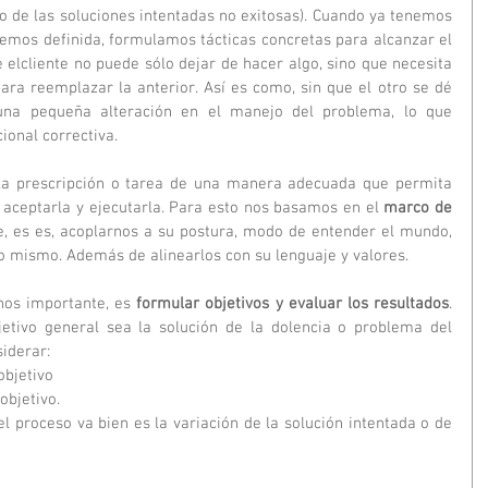
io de las soluciones intentadas no exitosas). Cuando ya tenemos 
aremos definida, formulamos tácticas concretas para alcanzar el 
lcliente no puede sólo dejar de hacer algo, sino que necesita 
ara reemplazar la anterior. Así es como, sin que el otro se dé 
na pequeña alteración en el manejo del problema, lo que 
onal correctiva. 
la prescripción o tarea de una manera adecuada que permita 
a aceptarla y ejecutarla. Para esto nos basamos en el 
marco de 
e, es es, acoplarnos a su postura, modo de entender el mundo, 
igo mismo. Además de alinearlos con su lenguaje y valores.
nos importante, es 
formular objetivos y evaluar los resultados
. 
etivo general sea la solución de la dolencia o problema del 
iderar:
bjetivo 
objetivo. 
l proceso va bien es la variación de la solución intentada o de 