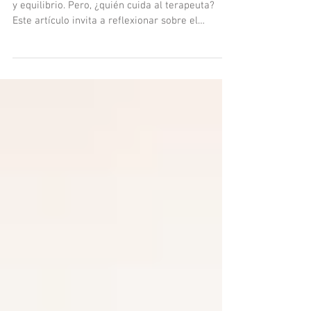
Acompañar a otros requiere presencia, empatía
y equilibrio. Pero, ¿quién cuida al terapeuta?
Este artículo invita a reflexionar sobre el
autocuidado como una práctica clínica esencial,
con micro-prácticas cotidianas y estrategias
conscientes para prevenir el burnout y sostener
el bienestar emocional en la labor terapéutica.